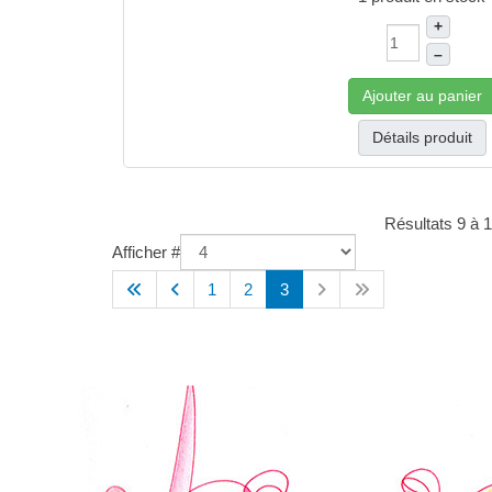
+
–
Ajouter au panier
Détails produit
Résultats 9 à 
Afficher #
1
2
3